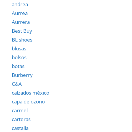
andrea
Aurrea
Aurrera
Best Buy
BL shoes
blusas
bolsos
botas
Burberry
C&A
calzados méxico
capa de ozono
carmel
carteras
castalia