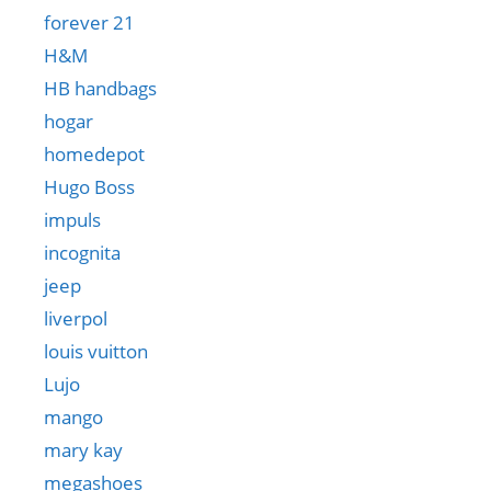
forever 21
H&M
HB handbags
hogar
homedepot
Hugo Boss
impuls
incognita
jeep
liverpol
louis vuitton
Lujo
mango
mary kay
megashoes