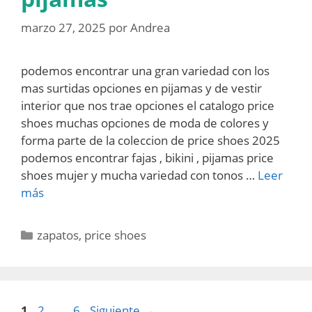
marzo 27, 2025
por
Andrea
podemos encontrar una gran variedad con los
mas surtidas opciones en pijamas y de vestir
interior que nos trae opciones el catalogo price
shoes muchas opciones de moda de colores y
forma parte de la coleccion de price shoes 2025
podemos encontrar fajas , bikini , pijamas price
shoes mujer y mucha variedad con tonos …
Leer
más
Categorías
zapatos
,
price shoes
Página
Página
Página
1
2
…
6
Siguiente
→