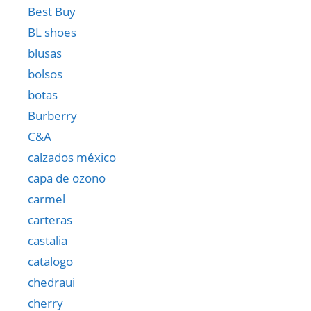
Best Buy
BL shoes
blusas
bolsos
botas
Burberry
C&A
calzados méxico
capa de ozono
carmel
carteras
castalia
catalogo
chedraui
cherry