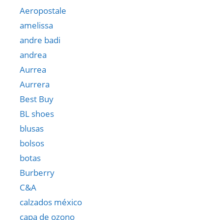
Aeropostale
amelissa
andre badi
andrea
Aurrea
Aurrera
Best Buy
BL shoes
blusas
bolsos
botas
Burberry
C&A
calzados méxico
capa de ozono