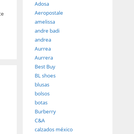
Adosa
Aeropostale
ce
amelissa
andre badi
andrea
Aurrea
Aurrera
Best Buy
BL shoes
blusas
bolsos
botas
Burberry
C&A
calzados méxico