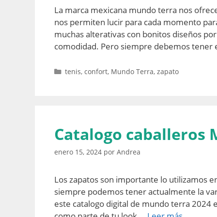
La marca mexicana mundo terra nos ofrece 
nos permiten lucir para cada momento para
muchas alterativas con bonitos diseños por
comodidad. Pero siempre debemos tener
Categorías
tenis
,
confort
,
Mundo Terra
,
zapato
Catalogo caballeros
enero 15, 2024
por
Andrea
Los zapatos son importante lo utilizamos en
siempre podemos tener actualmente la var
este catalogo digital de mundo terra 2024 
como parte de tu look …
Leer más