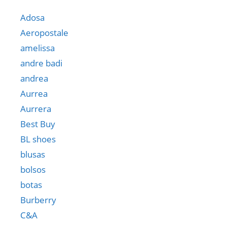
Adosa
Aeropostale
amelissa
andre badi
andrea
Aurrea
Aurrera
Best Buy
BL shoes
blusas
bolsos
botas
Burberry
C&A