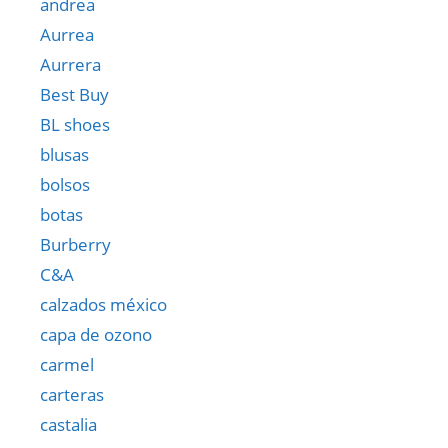
andrea
Aurrea
Aurrera
Best Buy
BL shoes
blusas
bolsos
botas
Burberry
C&A
calzados méxico
capa de ozono
carmel
carteras
castalia