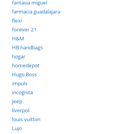
fantasia miguel
farmacia guadalajara
flexi
forever 21
H&M
HB handbags
hogar
homedepot
Hugo Boss
impuls
incognita
jeep
liverpol
louis vuitton
Lujo