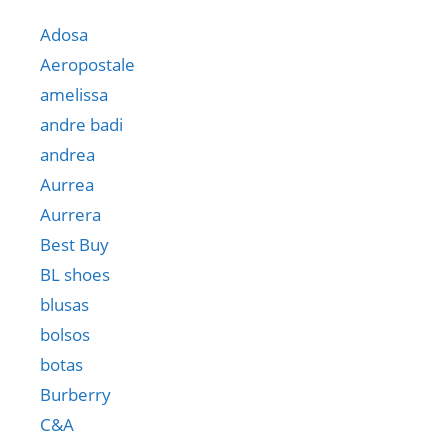
Adosa
Aeropostale
amelissa
andre badi
andrea
Aurrea
Aurrera
Best Buy
BL shoes
blusas
bolsos
botas
Burberry
C&A