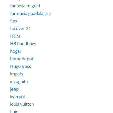
fantasia miguel
farmacia guadalajara
flexi
forever 21
H&M
HB handbags
hogar
homedepot
Hugo Boss
impuls
incognita
jeep
liverpol
louis vuitton
Lujo