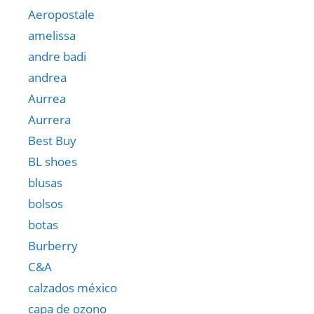
Aeropostale
amelissa
andre badi
andrea
Aurrea
Aurrera
Best Buy
BL shoes
blusas
bolsos
botas
Burberry
C&A
calzados méxico
capa de ozono