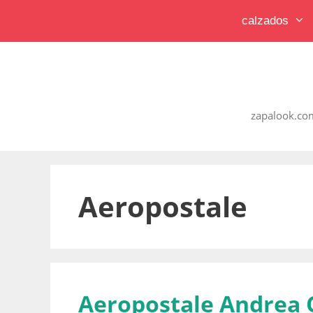
Saltar
calzados
al
contenido
zapalook.com
Aeropostale
Aeropostale Andrea 