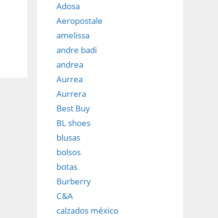
Adosa
Aeropostale
amelissa
andre badi
andrea
Aurrea
Aurrera
Best Buy
BL shoes
blusas
bolsos
botas
Burberry
C&A
calzados méxico