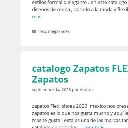
estilos formal o elegante . en este catalogo
diseños de moda , calzado a la moda y flexi
más
Categorías
flexi
,
megashoes
catalogo Zapatos FLE
Zapatos
septiembre 14, 2023
por
Andrea
zapatos Flexi shoes 2023 mexico nos presen
zapatos es lo que nos gusta mucho y aquí 
mas te gusta . esta es una de las marcas t
catalogo de calzados …
Leer más