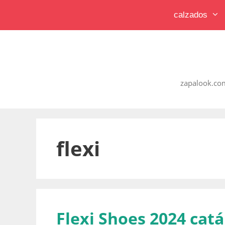
Saltar
calzados
al
contenido
zapalook.com
flexi
Flexi Shoes 2024 catá