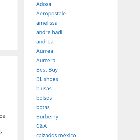
Adosa
Aeropostale
amelissa
andre badi
andrea
Aurrea
Aurrera
Best Buy
BL shoes
blusas
bolsos
botas
os
Burberry
C&A
s
calzados méxico