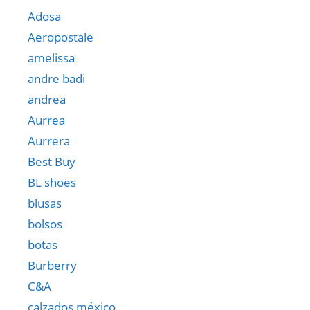
Adosa
Aeropostale
amelissa
andre badi
andrea
Aurrea
Aurrera
Best Buy
BL shoes
blusas
bolsos
botas
Burberry
C&A
calzados méxico