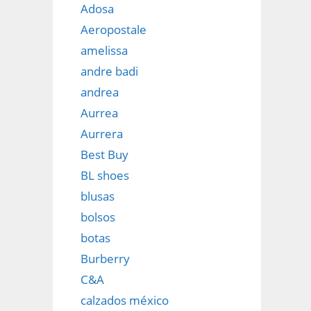
Adosa
Aeropostale
amelissa
andre badi
andrea
Aurrea
Aurrera
Best Buy
BL shoes
blusas
bolsos
botas
Burberry
C&A
calzados méxico