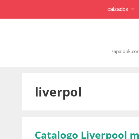
Saltar
calzados
al
contenido
zapalook.com
liverpol
Catalogo Liverpool m