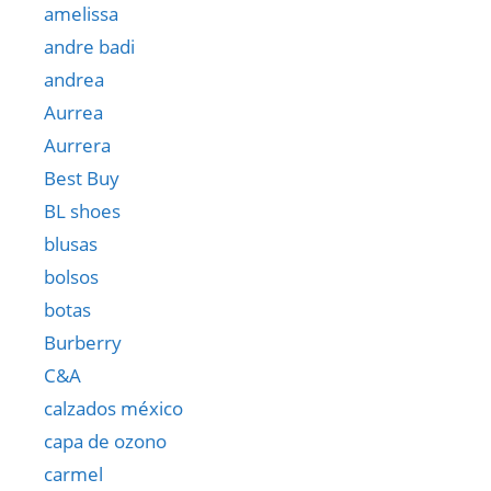
amelissa
andre badi
andrea
Aurrea
Aurrera
Best Buy
BL shoes
blusas
bolsos
botas
Burberry
C&A
calzados méxico
capa de ozono
carmel