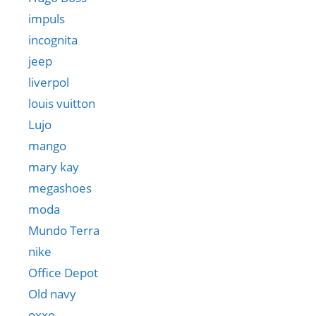
impuls
incognita
jeep
liverpol
louis vuitton
Lujo
mango
mary kay
megashoes
moda
Mundo Terra
nike
Office Depot
Old navy
oxxo