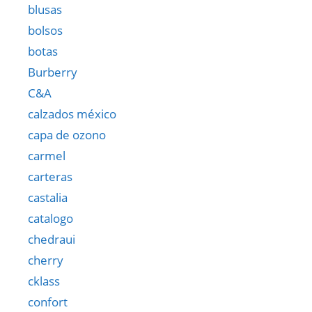
blusas
bolsos
botas
Burberry
C&A
calzados méxico
capa de ozono
carmel
carteras
castalia
catalogo
chedraui
cherry
cklass
confort