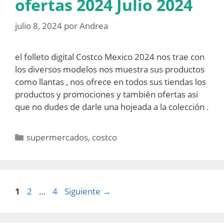
ofertas 2024 Julio 2024
julio 8, 2024
por
Andrea
el folleto digital Costco Mexico 2024 nos trae con
los diversos modelos nos muestra sus productos
como llantas , nos ofrece en todos sus tiendas los
productos y promociones y también ofertas asi
que no dudes de darle una hojeada a la colección .
Categorías
supermercados
,
costco
Página
Página
Página
1
2
…
4
Siguiente
→