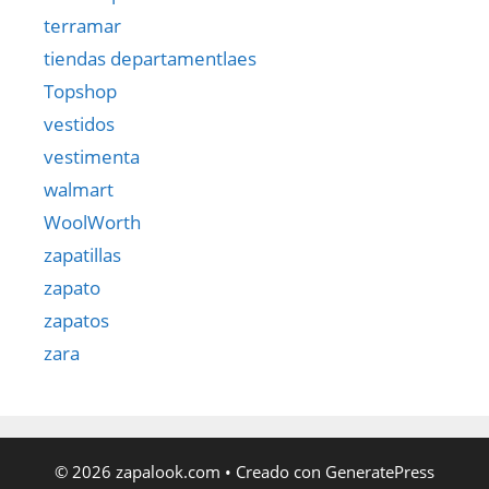
terramar
tiendas departamentlaes
Topshop
vestidos
vestimenta
walmart
WoolWorth
zapatillas
zapato
zapatos
zara
© 2026 zapalook.com
• Creado con
GeneratePress