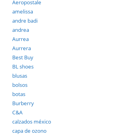
Aeropostale
amelissa
andre badi
andrea
Aurrea
Aurrera
Best Buy
BL shoes
blusas
bolsos
botas
Burberry
C&A
calzados méxico
capa de ozono