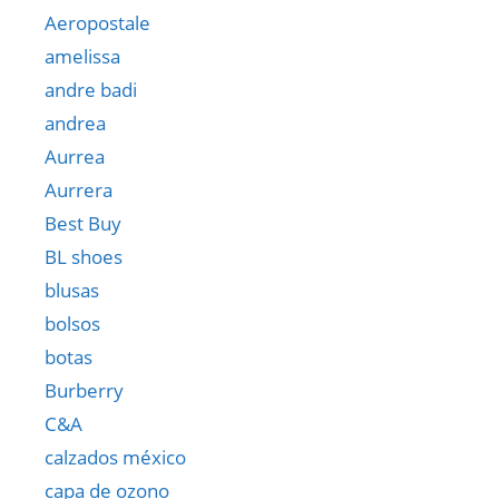
Aeropostale
amelissa
andre badi
andrea
Aurrea
Aurrera
Best Buy
BL shoes
blusas
bolsos
botas
Burberry
C&A
calzados méxico
capa de ozono