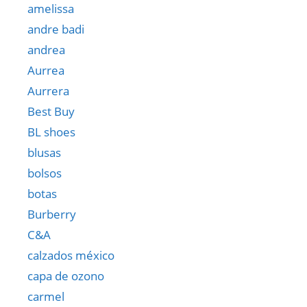
amelissa
andre badi
andrea
Aurrea
Aurrera
Best Buy
BL shoes
blusas
bolsos
botas
Burberry
C&A
calzados méxico
capa de ozono
carmel