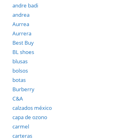
andre badi
andrea
Aurrea
Aurrera
Best Buy
BL shoes
blusas
bolsos
botas
Burberry
C&A
calzados méxico
capa de ozono
carmel
carteras