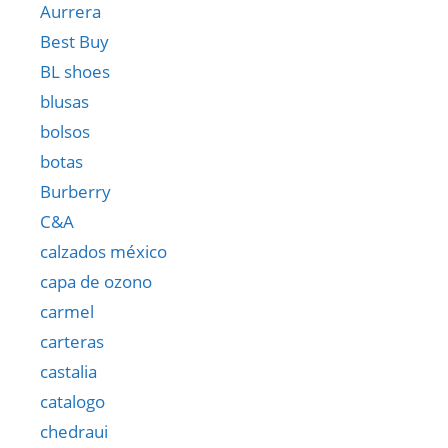
Aurrera
Best Buy
BL shoes
blusas
bolsos
botas
Burberry
C&A
calzados méxico
capa de ozono
carmel
carteras
castalia
catalogo
chedraui