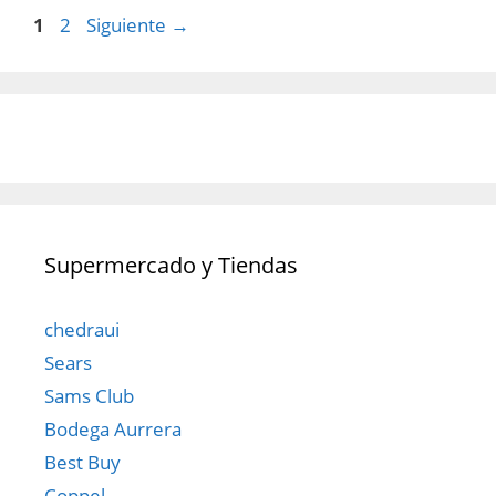
Página
Página
1
2
Siguiente
→
Supermercado y Tiendas
chedraui
Sears
Sams Club
Bodega Aurrera
Best Buy
Coppel