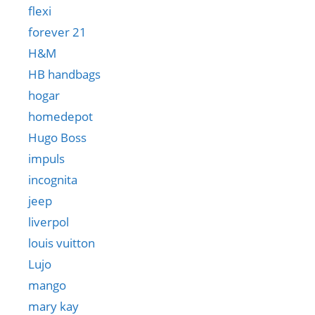
flexi
forever 21
H&M
HB handbags
hogar
homedepot
Hugo Boss
impuls
incognita
jeep
liverpol
louis vuitton
Lujo
mango
mary kay