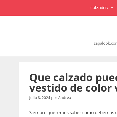
Saltar
calzados
al
contenido
zapalook.com
Que calzado pued
vestido de color 
julio 8, 2024
por
Andrea
Siempre queremos saber como debemos co