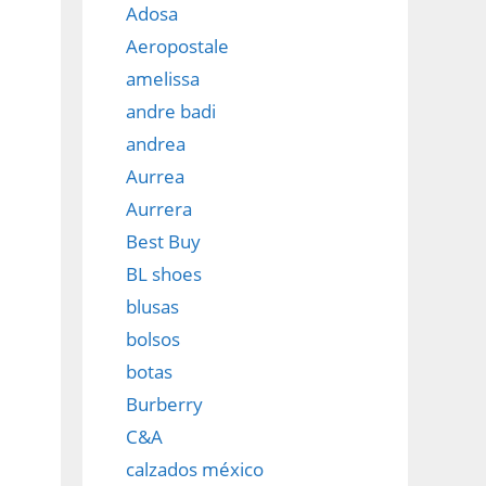
Adosa
Aeropostale
amelissa
andre badi
andrea
Aurrea
Aurrera
Best Buy
BL shoes
blusas
bolsos
botas
Burberry
C&A
calzados méxico