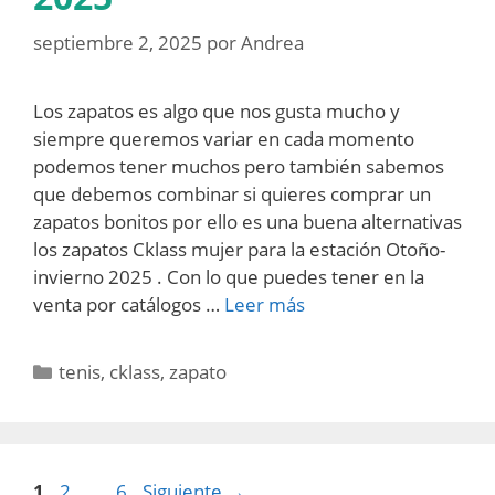
septiembre 2, 2025
por
Andrea
Los zapatos es algo que nos gusta mucho y
siempre queremos variar en cada momento
podemos tener muchos pero también sabemos
que debemos combinar si quieres comprar un
zapatos bonitos por ello es una buena alternativas
los zapatos Cklass mujer para la estación Otoño-
invierno 2025 . Con lo que puedes tener en la
venta por catálogos …
Leer más
Categorías
tenis
,
cklass
,
zapato
Página
Página
Página
1
2
…
6
Siguiente
→