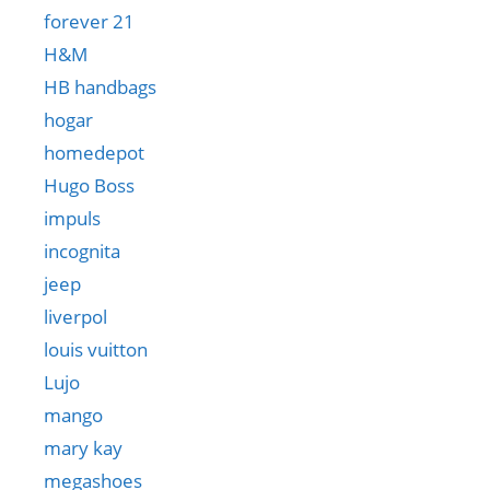
forever 21
H&M
HB handbags
hogar
homedepot
Hugo Boss
impuls
incognita
jeep
liverpol
louis vuitton
Lujo
mango
mary kay
megashoes