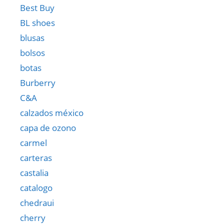
Best Buy
BL shoes
blusas
bolsos
botas
Burberry
C&A
calzados méxico
capa de ozono
carmel
carteras
castalia
catalogo
chedraui
cherry