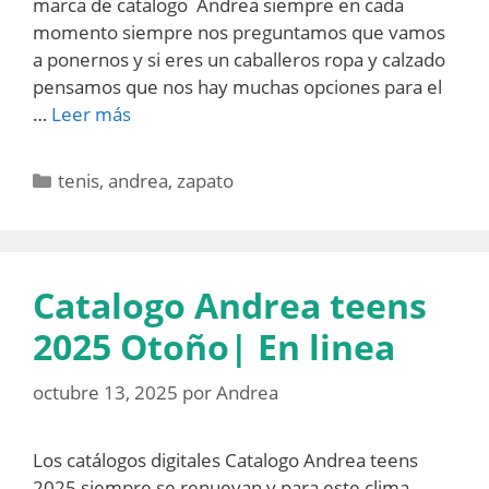
marca de catalogo Andrea siempre en cada
momento siempre nos preguntamos que vamos
a ponernos y si eres un caballeros ropa y calzado
pensamos que nos hay muchas opciones para el
…
Leer más
Categorías
tenis
,
andrea
,
zapato
Catalogo Andrea teens
2025 Otoño| En linea
octubre 13, 2025
por
Andrea
Los catálogos digitales Catalogo Andrea teens
2025 siempre se renuevan y para este clima