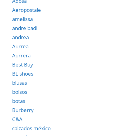
Adosa
Aeropostale
amelissa
andre badi
andrea
Aurrea
Aurrera
Best Buy
BL shoes
blusas
bolsos
botas
Burberry
C&A
calzados méxico