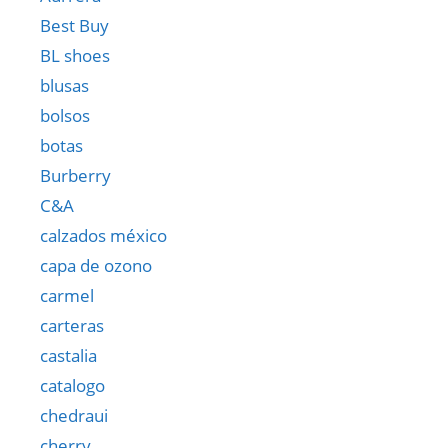
Best Buy
BL shoes
blusas
bolsos
botas
Burberry
C&A
calzados méxico
capa de ozono
carmel
carteras
castalia
catalogo
chedraui
cherry