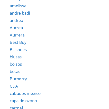
amelissa
andre badi
andrea
Aurrea
Aurrera
Best Buy
BL shoes
blusas
bolsos
botas
Burberry
C&A
calzados méxico
capa de ozono
carmel