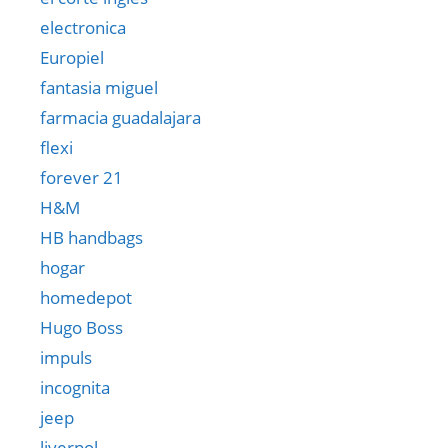
electronica
Europiel
fantasia miguel
farmacia guadalajara
flexi
forever 21
H&M
HB handbags
hogar
homedepot
Hugo Boss
impuls
incognita
jeep
liverpol