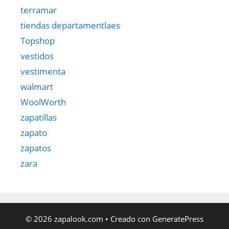
terramar
tiendas departamentlaes
Topshop
vestidos
vestimenta
walmart
WoolWorth
zapatillas
zapato
zapatos
zara
© 2026 zapalook.com
• Creado con
GeneratePress