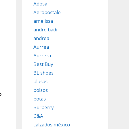
Adosa
Aeropostale
amelissa
andre badi
andrea
Aurrea
Aurrera
Best Buy
BL shoes
blusas
bolsos
botas
Burberry
C&A
calzados méxico