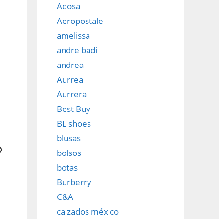
Adosa
Aeropostale
amelissa
andre badi
andrea
Aurrea
Aurrera
Best Buy
BL shoes
blusas
bolsos
botas
Burberry
C&A
calzados méxico