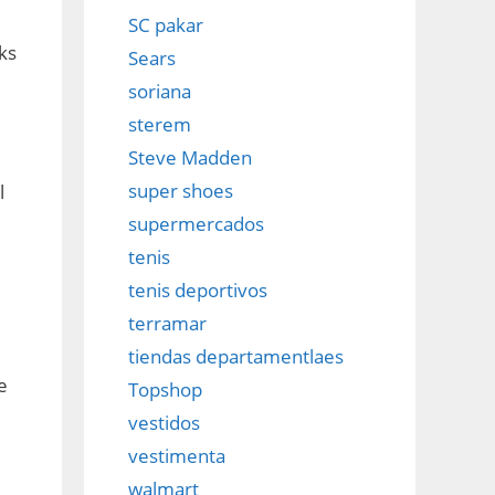
SC pakar
ks
Sears
soriana
sterem
Steve Madden
super shoes
l
supermercados
tenis
tenis deportivos
terramar
tiendas departamentlaes
e
Topshop
vestidos
vestimenta
walmart