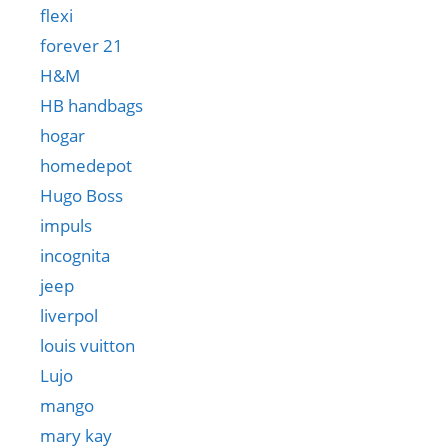
flexi
forever 21
H&M
HB handbags
hogar
homedepot
Hugo Boss
impuls
incognita
jeep
liverpol
louis vuitton
Lujo
mango
mary kay