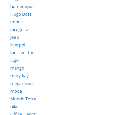
homedepot
Hugo Boss
impuls
incognita
jeep
liverpol
louis vuitton
Lujo
mango
mary kay
megashoes
moda
Mundo Terra
nike
Office Depot