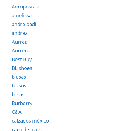
Aeropostale
amelissa
andre badi
andrea
Aurrea
Aurrera
Best Buy
BL shoes
blusas
bolsos
botas
Burberry
C&A
calzados méxico
capa de ozono