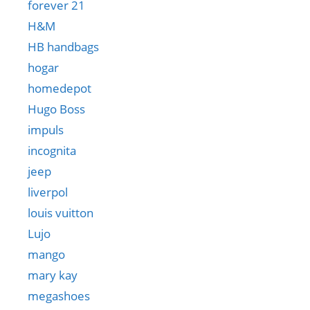
forever 21
H&M
HB handbags
hogar
homedepot
Hugo Boss
impuls
incognita
jeep
liverpol
louis vuitton
Lujo
mango
mary kay
megashoes