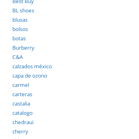
Best Buy
BL shoes
blusas
bolsos
botas
Burberry
C&A
calzados méxico
capa de ozono
carmel
carteras
castalia
catalogo
chedraui
cherry