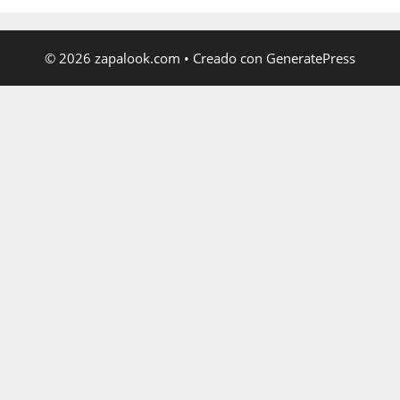
© 2026 zapalook.com
• Creado con
GeneratePress