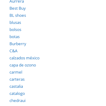
Aurrera
Best Buy
BL shoes
blusas
bolsos
botas
Burberry
C&A
calzados méxico
capa de ozono
carmel
carteras
castalia
catalogo
chedraui