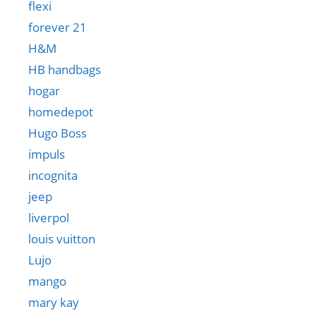
flexi
forever 21
H&M
HB handbags
hogar
homedepot
Hugo Boss
impuls
incognita
jeep
liverpol
louis vuitton
Lujo
mango
mary kay