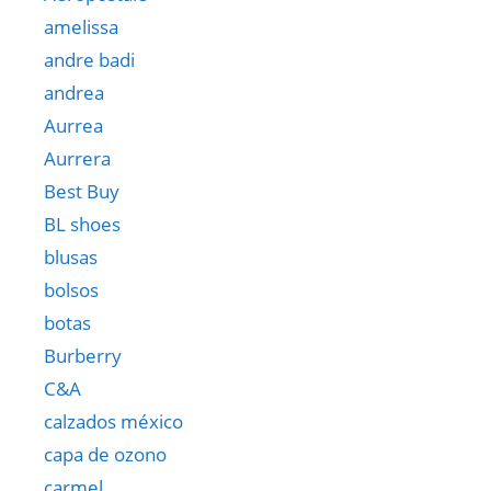
amelissa
andre badi
andrea
Aurrea
Aurrera
Best Buy
BL shoes
blusas
bolsos
botas
Burberry
C&A
calzados méxico
capa de ozono
carmel