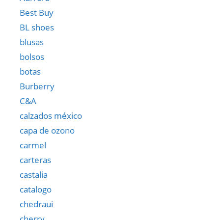
Best Buy
BL shoes
blusas
bolsos
botas
Burberry
C&A
calzados méxico
capa de ozono
carmel
carteras
castalia
catalogo
chedraui
cherry