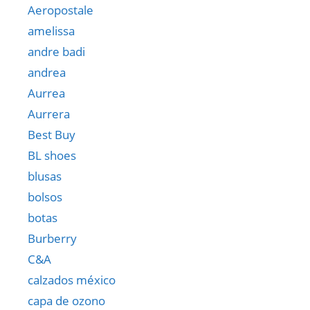
Aeropostale
amelissa
andre badi
andrea
Aurrea
Aurrera
Best Buy
BL shoes
blusas
bolsos
botas
Burberry
C&A
calzados méxico
capa de ozono