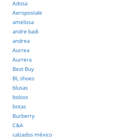
Adosa
Aeropostale
amelissa
andre badi
andrea
Aurrea
Aurrera
Best Buy
BL shoes
blusas
bolsos
botas
Burberry
C&A
calzados méxico