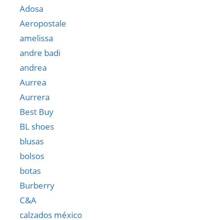
Adosa
Aeropostale
amelissa
andre badi
andrea
Aurrea
Aurrera
Best Buy
BL shoes
blusas
bolsos
botas
Burberry
C&A
calzados méxico