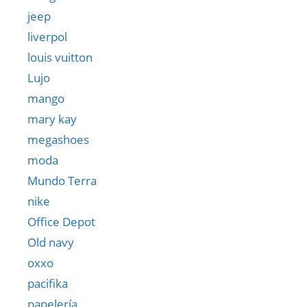
jeep
liverpol
louis vuitton
Lujo
mango
mary kay
megashoes
moda
Mundo Terra
nike
Office Depot
Old navy
oxxo
pacifika
papelería