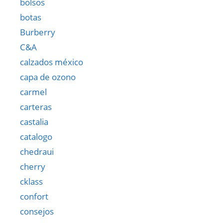
bolsos
botas
Burberry
C&A
calzados méxico
capa de ozono
carmel
carteras
castalia
catalogo
chedraui
cherry
cklass
confort
consejos