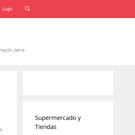
Lujo
puls ,terra .
Supermercado y
Tiendas
n