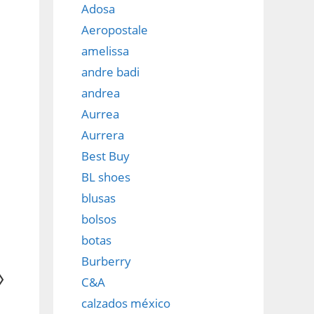
Adosa
Aeropostale
amelissa
andre badi
andrea
Aurrea
Aurrera
Best Buy
BL shoes
blusas
bolsos
botas
Burberry
C&A
calzados méxico