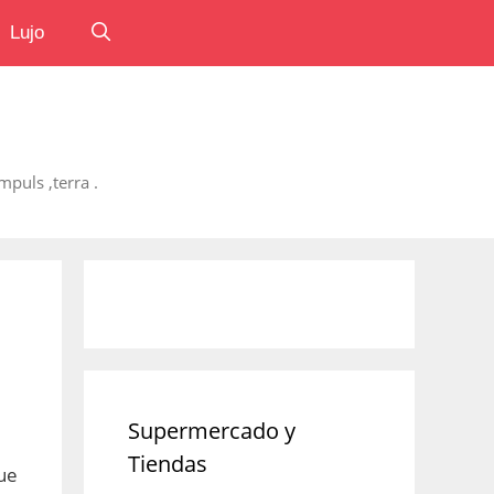
Lujo
puls ,terra .
Supermercado y
Tiendas
ue