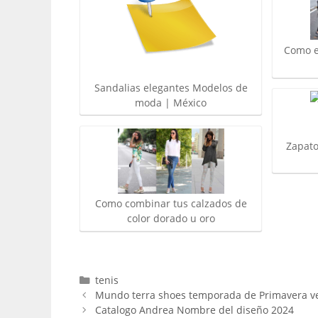
Como e
Sandalias elegantes Modelos de
moda | México
Zapat
Como combinar tus calzados de
color dorado u oro
Categorías
tenis
Mundo terra shoes temporada de Primavera ve
Catalogo Andrea Nombre del diseño 2024