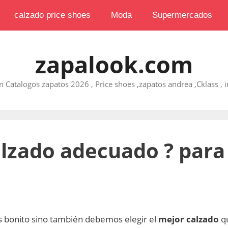
calzado price shoes
Moda
Supermercados
zapalook.com
 Catalogos zapatos 2026 , Price shoes ,zapatos andrea ,Cklass , im
alzado adecuado ? para
as bonito sino también debemos elegir el
mejor calzado
q