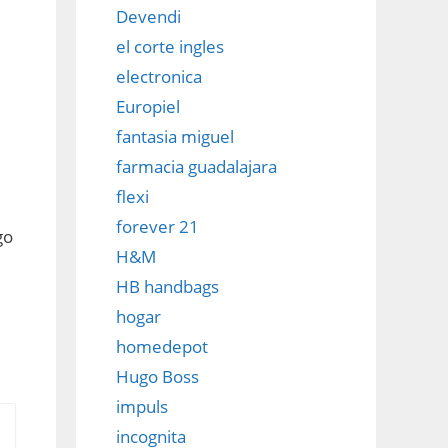
Devendi
el corte ingles
electronica
Europiel
fantasia miguel
farmacia guadalajara
flexi
forever 21
go
H&M
HB handbags
hogar
homedepot
Hugo Boss
impuls
incognita