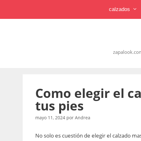
Saltar
calzados
al
contenido
zapalook.com
Como elegir el c
tus pies
mayo 11, 2024
por
Andrea
No solo es cuestión de elegir el calzado m