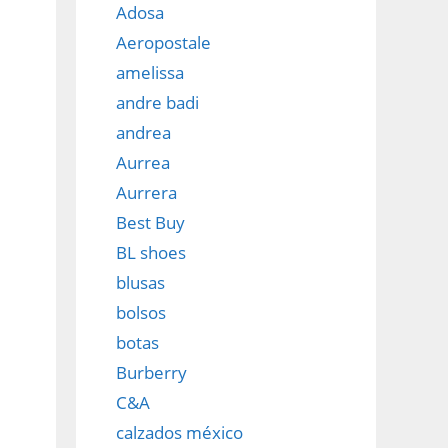
Adosa
Aeropostale
amelissa
andre badi
andrea
Aurrea
Aurrera
Best Buy
BL shoes
blusas
bolsos
botas
Burberry
C&A
calzados méxico