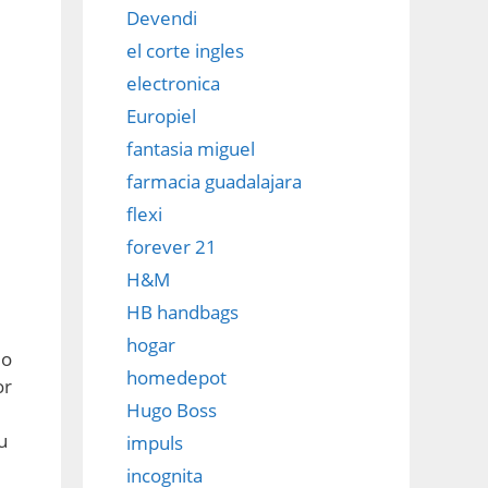
Devendi
el corte ingles
electronica
Europiel
fantasia miguel
farmacia guadalajara
flexi
forever 21
H&M
HB handbags
hogar
 o
homedepot
or
Hugo Boss
u
impuls
incognita