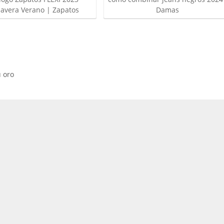
Damas
avera Verano | Zapatos
 oro