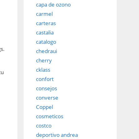
capa de ozono
carmel
carteras
castalia
catalogo
s.
chedraui
cherry
cklass
tu
confort
consejos
converse
Coppel
cosmeticos
costco
deportivo andrea