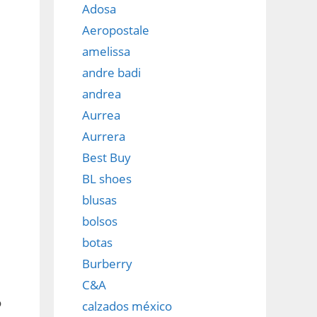
Adosa
Aeropostale
amelissa
andre badi
andrea
Aurrea
Aurrera
Best Buy
BL shoes
blusas
bolsos
botas
Burberry
C&A
o
calzados méxico