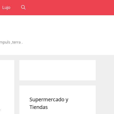
Lujo
puls ,terra .
Supermercado y
Tiendas
e