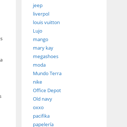
jeep
liverpol
louis vuitton
Lujo
es
mango
mary kay
megashoes
ta
moda
Mundo Terra
nike
Office Depot
s
Old navy
oxxo
pacifika
papelería