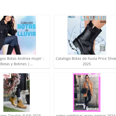
ogos Botas Andrea mujer :
Catalogo Botas de lluvia Price Sho
Botas y Botines |…
2025
como combinar jeans negros 2024 
logo Zapatos FLEXI 2023