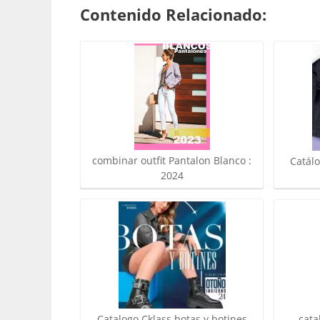
Contenido Relacionado:
combinar outfit Pantalon Blanco :
Catál
2024
Catalogo Cklass botas y botines
cata