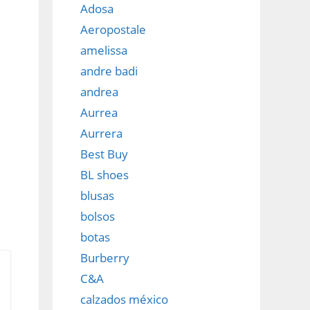
Adosa
Aeropostale
amelissa
andre badi
andrea
Aurrea
Aurrera
Best Buy
BL shoes
blusas
bolsos
botas
Burberry
C&A
calzados méxico