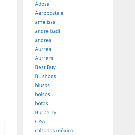
Adosa
Aeropostale
amelissa
andre badi
andrea
Aurrea
Aurrera
Best Buy
BL shoes
blusas
bolsos
botas
Burberry
C&A
calzados méxico