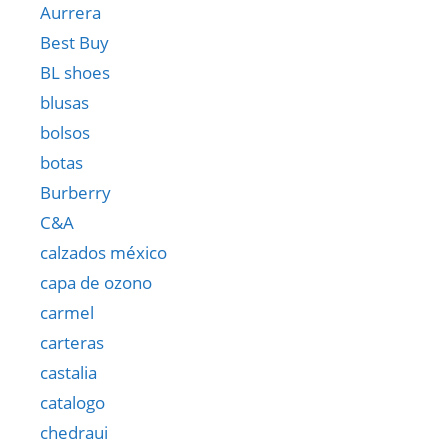
Aurrera
Best Buy
BL shoes
blusas
bolsos
botas
Burberry
C&A
calzados méxico
capa de ozono
carmel
carteras
castalia
catalogo
chedraui