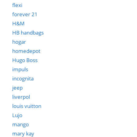
flexi
forever 21
H&M
HB handbags
hogar
homedepot
Hugo Boss
impuls
incognita
jeep
liverpol
louis vuitton
Lujo
mango
mary kay