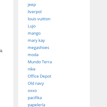
jeep
liverpol
louis vuitton
Lujo
mango
mary kay
megashoes
ok
moda
Mundo Terra
nike
Office Depot
Old navy
oxxo
pacifika
papelería