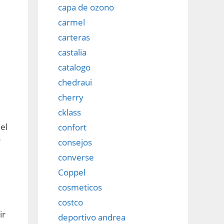
capa de ozono
carmel
carteras
castalia
catalogo
chedraui
cherry
cklass
el
confort
o
consejos
converse
Coppel
cosmeticos
costco
ir
deportivo andrea