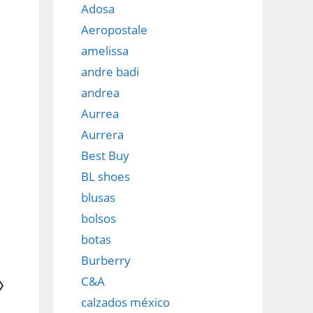
Adosa
Aeropostale
amelissa
andre badi
andrea
Aurrea
Aurrera
Best Buy
BL shoes
blusas
bolsos
botas
Burberry
C&A
calzados méxico