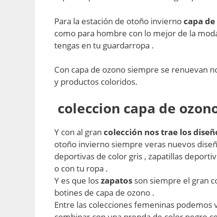
Para la estación de otoño invierno
capa de
como para hombre con lo mejor de la moda 
tengas en tu guardarropa .
Con capa de ozono siempre se renuevan no
y productos coloridos.
coleccion capa de ozo
Y con al gran
colección nos trae los dise
otoño invierno siempre veras nuevos dise
deportivas de color gris , zapatillas deport
o con tu ropa .
Y es que los
zapatos
son siempre el gran 
botines de capa de ozono .
Entre las colecciones femeninas podemos ve
combinar con una prenda de color negro c