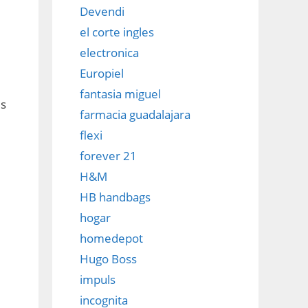
Devendi
el corte ingles
electronica
Europiel
fantasia miguel
es
farmacia guadalajara
flexi
forever 21
H&M
HB handbags
hogar
homedepot
Hugo Boss
impuls
incognita