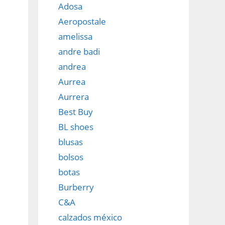
Adosa
Aeropostale
amelissa
andre badi
andrea
Aurrea
Aurrera
Best Buy
BL shoes
blusas
bolsos
botas
Burberry
C&A
calzados méxico