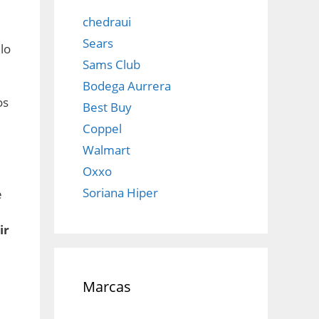
chedraui
Sears
lo
Sams Club
Bodega Aurrera
os
Best Buy
Coppel
Walmart
Oxxo
Soriana Hiper
e
ir
Marcas